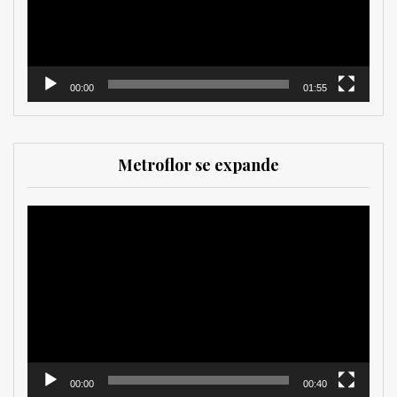
00:00
01:55
Metroflor se expande
Reproductor
de
vídeo
00:00
00:40