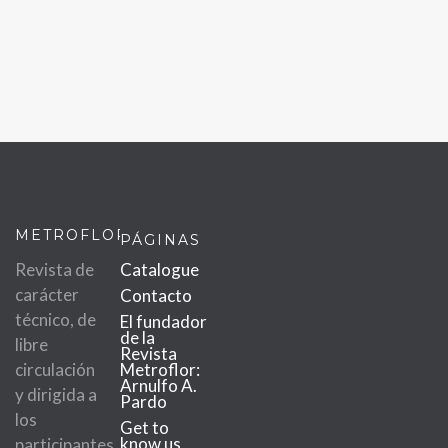
METROFLOR
PÁGINAS
Revista de
Catalogue
carácter
Contacto
técnico, de
El fundador
de la
libre
Revista
circulación
Metroflor:
Arnulfo A.
y dirigida a
Pardo
los
Get to
know us
participantes