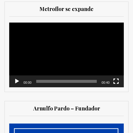
Metroflor se expande
Reproductor
de
vídeo
00:00
00:40
Arnulfo Pardo – Fundador