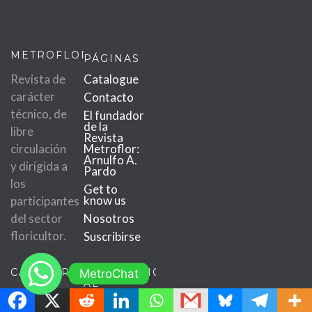
METROFLOR
PÁGINAS
Revista de
Catalogue
carácter
Contacto
técnico, de
El fundador
de la
libre
Revista
circulación
Metroflor:
Arnulfo A.
y dirigida a
Pardo
los
Get to
know us
participantes
del sector
Nosotros
floricultor.
Suscribirse
CATEGORÍAS
SUSCRIPCIÓN
MetroChat
AL
Apunte
BOLETÍN
filosófico