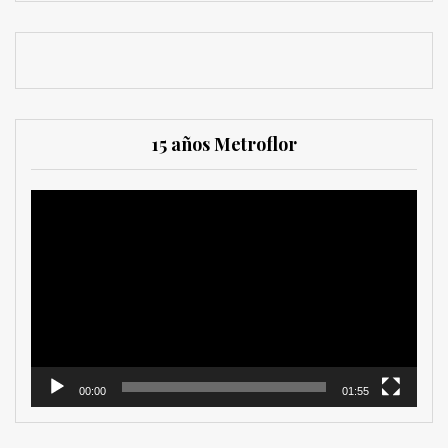
15 años Metroflor
Reproductor
de
vídeo
00:00
01:55