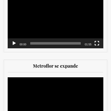
de
vídeo
00:00
01:55
Metroflor se expande
Reproductor
de
vídeo