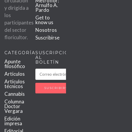
circulación
Metroflor:
Arnulfo A.
y dirigida a
Pardo
los
Get to
know us
participantes
del sector
Nosotros
floricultor.
Suscribirse
CATEGORÍAS
SUSCRIPCIÓN
AL
Apunte
BOLETÍN
filosófico
Artículos
Artículos
técnicos
Cannabis
Columna
Doctor
Vergara
Edición
impresa
Editorial