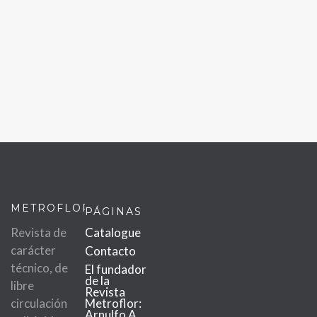
METROFLOR
PÁGINAS
Revista de
Catalogue
carácter
Contacto
técnico, de
El fundador
de la
libre
Revista
circulación
Metroflor:
Arnulfo A.