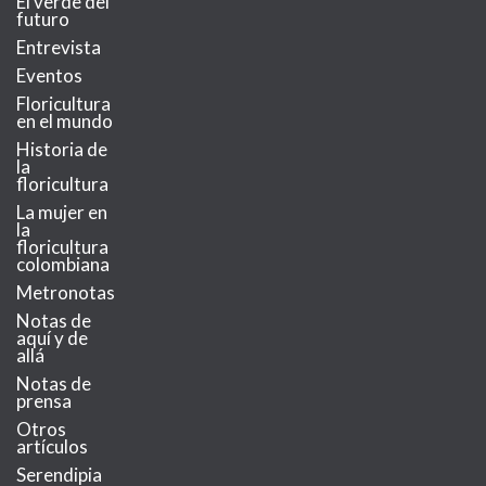
El verde del
futuro
Entrevista
Eventos
Floricultura
en el mundo
Historia de
la
floricultura
La mujer en
la
floricultura
colombiana
Metronotas
Notas de
aquí y de
allá
Notas de
prensa
Otros
artículos
Serendipia