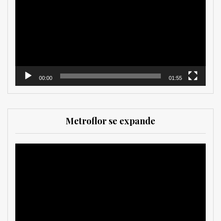
vídeo
00:00
01:55
Metroflor se expande
Reproductor
de
vídeo