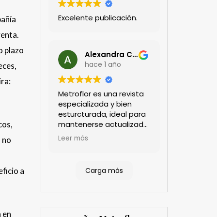
Excelente publicación.
pañía
venta.
o plazo
Alexandra Castillo
hace 1 año
eces,
ira:
Metroflor es una revista
especializada y bien
esturcturada, ideal para
mantenerse actualizado
cos,
en el sector floricultor.
Leer más
a no
Aprecio los artículos
técnicos que aportan
información práctica y
Carga más
ficio a
estratégica, las
entrevistas a líderes del
sector así como los
cubrimientos de los
a en
eventos sociales de las