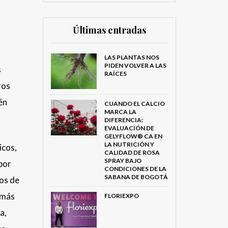
Últimas entradas
LAS PLANTAS NOS
PIDEN VOLVER A LAS
s
RAÍCES
ros
én
CUANDO EL CALCIO
MARCA LA
DIFERENCIA:
EVALUACIÓN DE
GELYFLOW® CA EN
LA NUTRICIÓN Y
icos,
CALIDAD DE ROSA
SPRAY BAJO
por
CONDICIONES DE LA
SABANA DE BOGOTÁ
hos de
s más
FLORIEXPO
a,