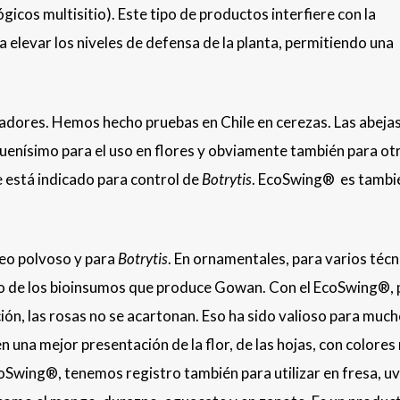
gicos multisitio). Este tipo de productos interfiere con la
 elevar los niveles de defensa de la planta, permitiendo una
adores. Hemos hecho pruebas en Chile en cerezas. Las abeja
buenísimo para el uso en flores y obviamente también para ot
e
está indicado para control de
Botrytis
. EcoSwing® es tambi
deo polvoso y para
Botrytis
. En ornamentales, para varios técn
ico de los bioinsumos que produce Gowan. Con el EcoSwing®, 
ón, las rosas no se acartonan. Eso ha sido valioso para muc
 en una mejor presentación de la flor, de las hojas, con colore
oSwing®, tenemos registro también para utilizar en fresa, uv