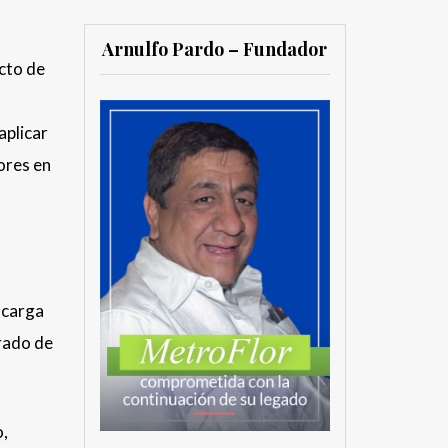
Arnulfo Pardo – Fundador
cto de
aplicar
ores en
 carga
rado de
o,