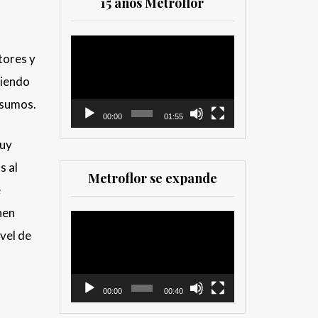
15 años Metroflor
compañías. Es una
herramienta valiosa
tanto para productores
Reproductor
como para
tores y
de
comercializadores. Muy
vídeo
giendo
recomendada para los
que trabajan en el sector
nsumos.
00:00
01:55
muy
s al
Metroflor se expande
e
nen
Reproductor
vel de
de
vídeo
00:00
00:40