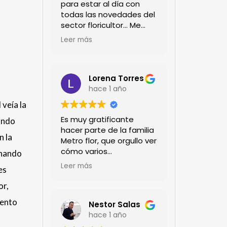
para estar al día con
todas las novedades del
sector floricultor... Me
encanta!!!
Leer más
Lorena Torres
hace 1 año
veía la
Es muy gratificante
ando
hacer parte de la familia
n la
Metro flor, que orgullo ver
cómo varios
onando
profesionales hombres y
Leer más
es
mujeres aportan a la
ciencia desde sus
or,
experiencias humanas y
mento
técnicas. Gracias por
Nestor Salas
mantenernos al día.mil
hace 1 año
GRACIAS