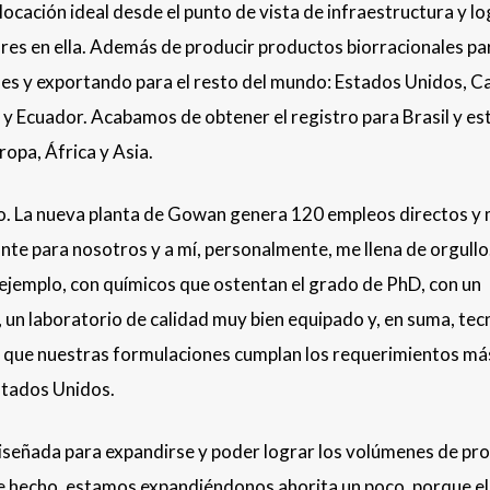
locación ideal desde el punto de vista de infraestructura y log
res en ella. Además de producir productos biorracionales pa
s y exportando para el resto del mundo: Estados Unidos, C
 y Ecuador. Acabamos de obtener el registro para Brasil y e
ropa, África y Asia.
o. La nueva planta de Gowan genera 120 empleos directos y
nte para nosotros y a mí, personalmente, me llena de orgullo
 ejemplo, con químicos que ostentan el grado de PhD, con un
 un laboratorio de calidad muy bien equipado y, en suma, tec
 que nuestras formulaciones cumplan los requerimientos má
stados Unidos.
 diseñada para expandirse y poder lograr los volúmenes de pr
De hecho, estamos expandiéndonos ahorita un poco, porque el