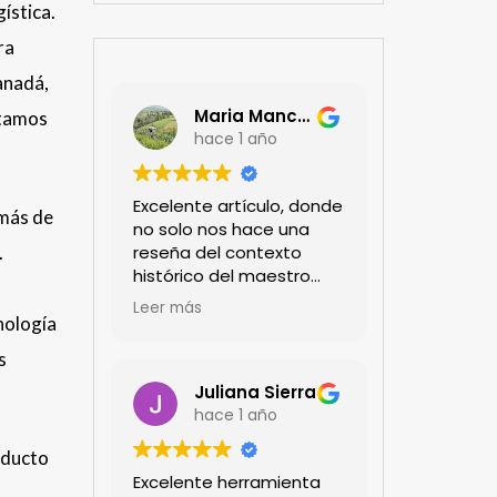
ística.
ra
anadá,
Maria Mancera
stamos
hace 1 año
Excelente artículo, donde
 más de
no solo nos hace una
reseña del contexto
.
histórico del maestro
jardinero japonés si no
Leer más
de sus aportes a las
nología
propuestas paisajistas
s
en la ciudad!
Felicitaciones!!
Juliana Sierra
hace 1 año
oducto
Excelente herramienta