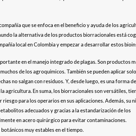
ompañía que se enfoca en el beneficio y ayuda de los agricul
mundo la alternativa de los productos biorracionales está co
añía local en Colombia y empezar a desarrollar estos bioi
mportante en el manejo integrado de plagas. Son productos 
n muchos de los agroquímicos. También se pueden aplicar solo
sechas no salgan con residuos. Y, desde luego, es una forma d
 la agricultura. En suma, los biorracionales son versátiles, tie
riesgo para los operarios en sus aplicaciones. Además, su ni
etabolitos adecuados y gracias a la estandarización de los
lmente en acero quirúrgico para evitar contaminaciones.
botánicos muy estables en el tiempo.