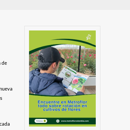
a de
 nueva
ás
icada