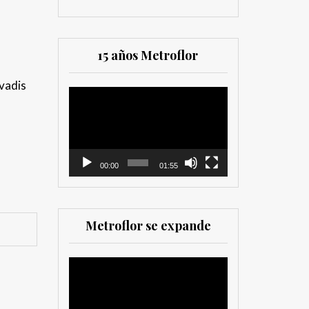
15 años Metroflor
ovadis
Reproductor
de
vídeo
00:00
01:55
Metroflor se expande
Reproductor
de
vídeo