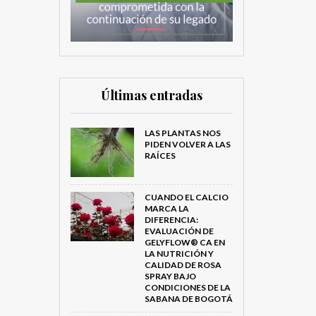
Últimas entradas
LAS PLANTAS NOS
PIDEN VOLVER A LAS
RAÍCES
CUANDO EL CALCIO
MARCA LA
DIFERENCIA:
EVALUACIÓN DE
GELYFLOW® CA EN
LA NUTRICIÓN Y
CALIDAD DE ROSA
SPRAY BAJO
CONDICIONES DE LA
SABANA DE BOGOTÁ