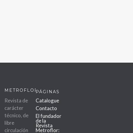
METROFLOR
PÁGINAS
Revista de
Catalogue
carácter
Contacto
técnico, de
El fundador
de la
libre
Revista
circulación
Metroflor: