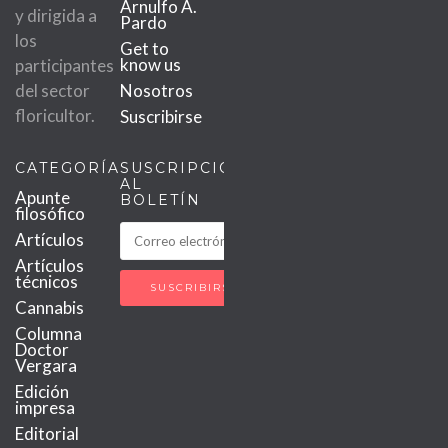
Arnulfo A.
y dirigida a
Pardo
los
Get to
know us
participantes
del sector
Nosotros
floricultor.
Suscribirse
CATEGORÍAS
SUSCRIPCIÓN
AL
Apunte
BOLETÍN
filosófico
Artículos
Artículos
técnicos
Cannabis
Columna
Doctor
Vergara
Edición
impresa
Editorial