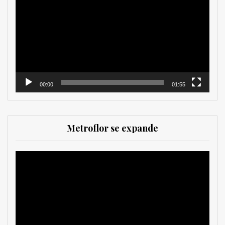
de
vídeo
00:00
01:55
Metroflor se expande
Reproductor
de
vídeo