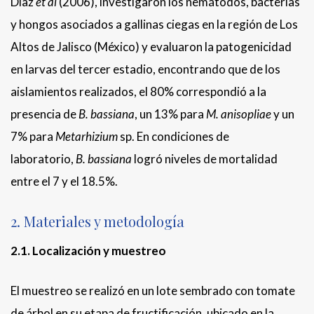
Díaz
et al
(2006), investigaron los nemátodos, bacterias
y hongos asociados a gallinas ciegas en la región de Los
Altos de Jalisco (México) y evaluaron la patogenicidad
en larvas del tercer estadio, encontrando que de los
aislamientos realizados, el 80% correspondió a la
presencia de
B. bassiana
, un 13% para
M. anisopliae
y un
7% para
Metarhizium
sp. En condiciones de
laboratorio,
B. bassiana
logró niveles de mortalidad
entre el 7 y el 18.5%.
2. Materiales y metodología
2.1. Localización y muestreo
El muestreo se realizó en un lote sembrado con tomate
de árbol en su etapa de fructificación, ubicado en la