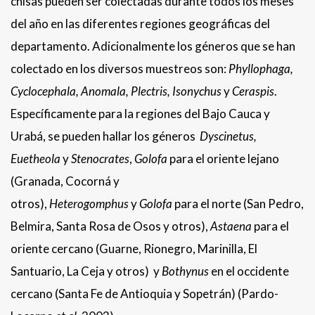
chisas pueden ser colectadas durante todos los meses
del año en las diferentes regiones geográficas del
departamento. Adicionalmente los géneros que se han
colectado en los diversos muestreos son:
Phyllophaga,
Cyclocephala, Anomala, Plectris, Isonychus
y
Ceraspis
.
Específicamente para la regiones del Bajo Cauca y
Urabá, se pueden hallar los géneros
Dyscinetus,
Euetheola
y
Stenocrates
,
Golofa
para el oriente lejano
(Granada, Cocorná y
otros),
Heterogomphus
y
Golofa
para el norte (San Pedro,
Belmira, Santa Rosa de Osos y otros),
Astaena
para el
oriente cercano (Guarne, Rionegro, Marinilla, El
Santuario, La Ceja y otros) y
Bothynus
en el occidente
cercano (Santa Fe de Antioquia y Sopetrán) (Pardo-