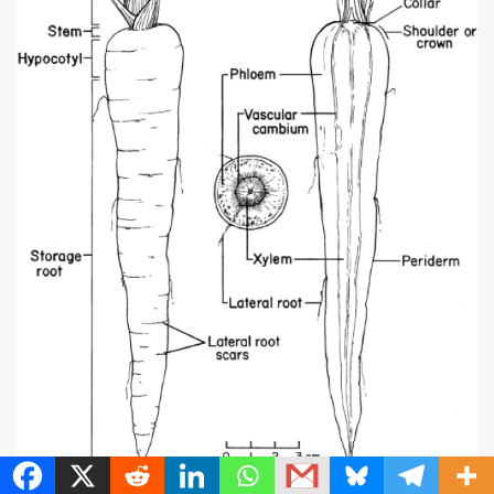
MetroChat