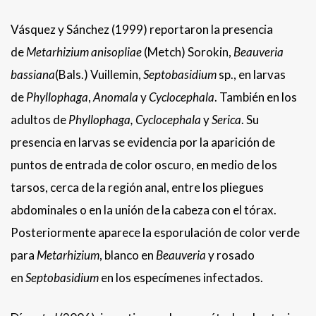
Vásquez y Sánchez (1999) reportaron la presencia
de
Metarhizium anisopliae
(Metch) Sorokin,
Beauveria
bassiana
(Bals.) Vuillemin,
Septobasidium
sp., en larvas
de
Phyllophaga
,
Anomala
y
Cyclocephala
. También en los
adultos de
Phyllophaga,
Cyclocephala
y
Serica
. Su
presencia en larvas se evidencia por la aparición de
puntos de entrada de color oscuro, en medio de los
tarsos, cerca de la región anal, entre los pliegues
abdominales o en la unión de la cabeza con el tórax.
Posteriormente aparece la esporulación de color verde
para
Metarhizium
, blanco en
Beauveria
y rosado
en
Septobasidium
en los especímenes infectados.