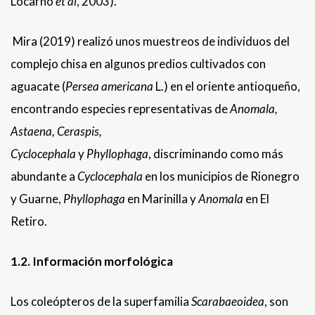
Locarno
et al
, 2003).
Mira (2019) realizó unos muestreos de individuos del
complejo chisa en algunos predios cultivados con
aguacate (
Persea americana
L.) en el oriente antioqueño,
encontrando especies representativas de
Anomala,
Astaena, Ceraspis,
Cyclocephala
y
Phyllophaga
, discriminando como más
abundante a
Cyclocephala
en los municipios de Rionegro
y Guarne,
Phyllophaga
en Marinilla y
Anomala
en El
Retiro.
1.2. Información morfológica
Los coleópteros de la superfamilia
Scarabaeoidea
, son