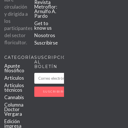
Revista
circulación
Metroflor:
Arnulfo A.
y dirigida a
Pardo
los
Get to
know us
participantes
del sector
Nosotros
floricultor.
Suscribirse
CATEGORÍAS
SUSCRIPCIÓN
AL
Apunte
BOLETÍN
filosófico
Artículos
Artículos
técnicos
Cannabis
Columna
Doctor
Vergara
Edición
impresa