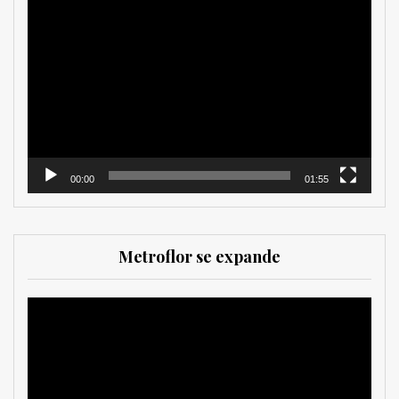
Reproductor
de
vídeo
00:00
01:55
Metroflor se expande
Reproductor
de
vídeo