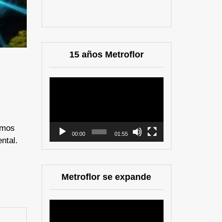
15 años Metroflor
Reproductor
de
vídeo
umos
00:00
01:55
ntal.
Metroflor se expande
Reproductor
de