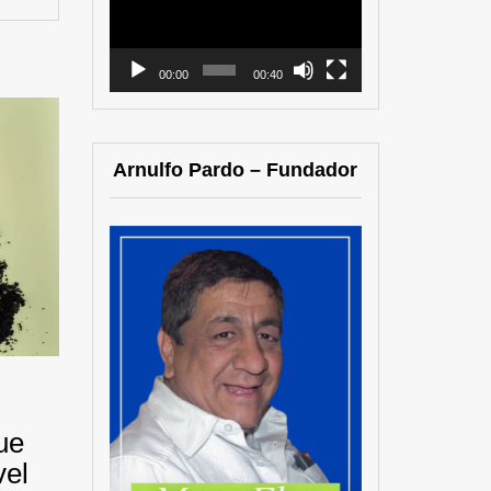
vídeo
00:00
00:40
Arnulfo Pardo – Fundador
ue
vel