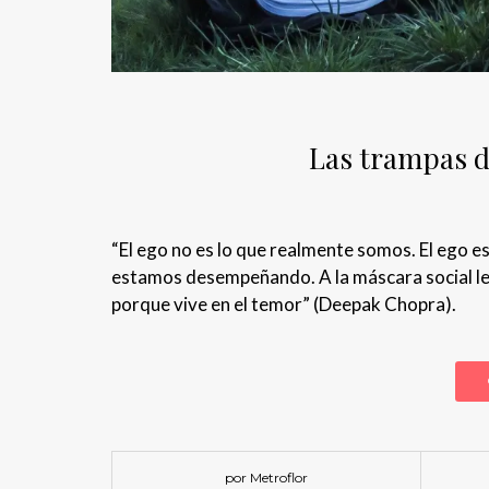
Las trampas de
“El ego no es lo que realmente somos. El ego e
estamos desempeñando. A la máscara social le g
porque vive en el temor” (Deepak Chopra).
por Metroflor