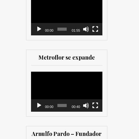
como para
de
comercializadores. Muy
vídeo
recomendada para los
que trabajan en el sector
00:00
01:55
Metroflor se expande
Reproductor
de
vídeo
00:00
00:40
Arnulfo Pardo – Fundador