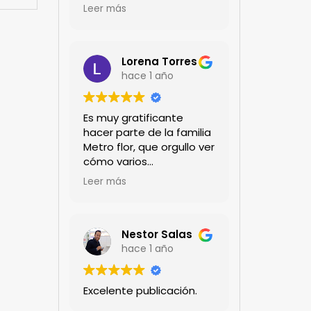
encanta!!!
Leer más
Lorena Torres
hace 1 año
Es muy gratificante
hacer parte de la familia
Metro flor, que orgullo ver
cómo varios
profesionales hombres y
Leer más
mujeres aportan a la
ciencia desde sus
experiencias humanas y
técnicas. Gracias por
Nestor Salas
mantenernos al día.mil
hace 1 año
GRACIAS
Excelente publicación.