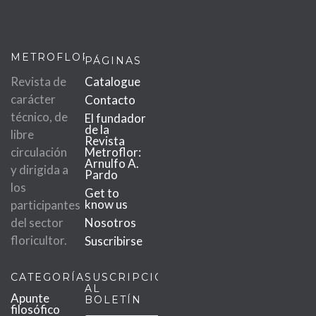
METROFLOR
PÁGINAS
Revista de
Catalogue
carácter
Contacto
técnico, de
El fundador
de la
libre
Revista
circulación
Metroflor:
Arnulfo A.
y dirigida a
Pardo
los
Get to
know us
participantes
del sector
Nosotros
floricultor.
Suscribirse
CATEGORÍAS
SUSCRIPCIÓN
AL
Apunte
BOLETÍN
filosófico