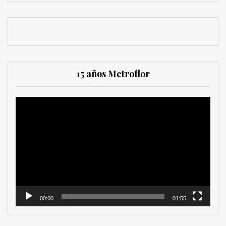
15 años Metroflor
Reproductor
de
vídeo
00:00
01:55