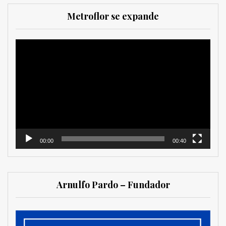
Metroflor se expande
Reproductor
de
vídeo
00:00
00:40
Arnulfo Pardo – Fundador