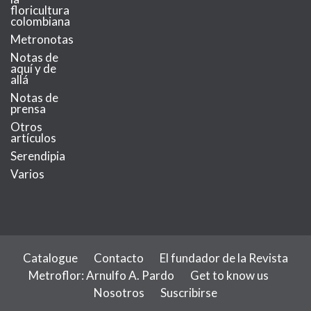
floricultura
colombiana
Metronotas
Notas de
aquí y de
allá
Notas de
prensa
Otros
artículos
Serendipia
Varios
Catalogue
Contacto
El fundador de la Revista
Metroflor: Arnulfo A. Pardo
Get to know us
Nosotros
Suscribirse