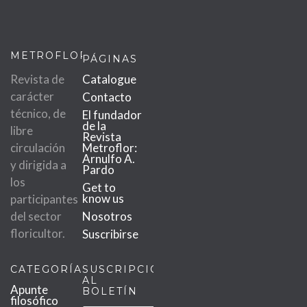
METROFLOR
PÁGINAS
Revista de
Catalogue
carácter
Contacto
técnico, de
El fundador
de la
libre
Revista
circulación
Metroflor:
Arnulfo A.
y dirigida a
Pardo
los
Get to
know us
participantes
del sector
Nosotros
floricultor.
Suscribirse
CATEGORÍAS
SUSCRIPCIÓN
AL
Apunte
BOLETÍN
filosófico