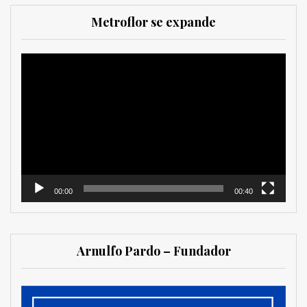
Metroflor se expande
Reproductor
de
vídeo
00:00
00:40
Arnulfo Pardo – Fundador