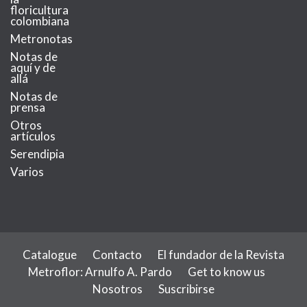
floricultura
colombiana
Metronotas
Notas de
aquí y de
allá
Notas de
prensa
Otros
artículos
Serendipia
Varios
Catalogue
Contacto
El fundador de la Revista
Metroflor: Arnulfo A. Pardo
Get to know us
Nosotros
Suscribirse