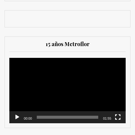
15 años Metroflor
Reproductor
de
vídeo
00:00
01:55