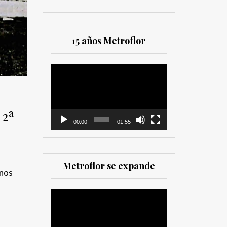
15 años Metroflor
Reproductor
de
vídeo
 2ª
00:00
01:55
Metroflor se expande
 nos
Reproductor
de
vídeo