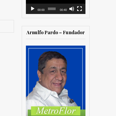
00:00
00:40
Arnulfo Pardo – Fundador