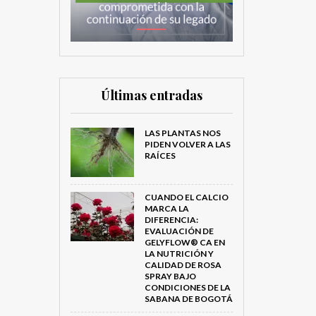
Últimas entradas
LAS PLANTAS NOS
PIDEN VOLVER A LAS
RAÍCES
CUANDO EL CALCIO
MARCA LA
DIFERENCIA:
EVALUACIÓN DE
GELYFLOW® CA EN
LA NUTRICIÓN Y
CALIDAD DE ROSA
SPRAY BAJO
CONDICIONES DE LA
SABANA DE BOGOTÁ