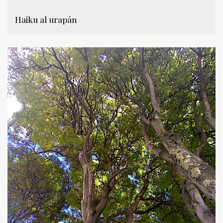
Haiku al urapán