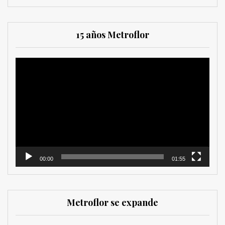
15 años Metroflor
Reproductor
de
vídeo
00:00
01:55
Metroflor se expande