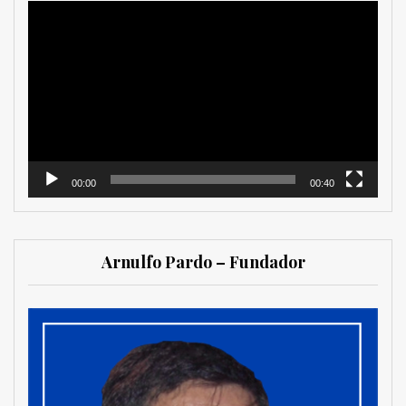
Reproductor
de
vídeo
00:00
00:40
Arnulfo Pardo – Fundador