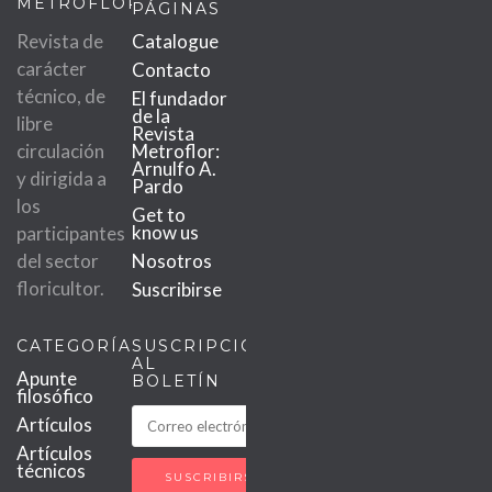
METROFLOR
PÁGINAS
Revista de
Catalogue
carácter
Contacto
técnico, de
El fundador
de la
libre
Revista
circulación
Metroflor:
Arnulfo A.
y dirigida a
Pardo
los
Get to
know us
participantes
del sector
Nosotros
floricultor.
Suscribirse
CATEGORÍAS
SUSCRIPCIÓN
AL
Apunte
BOLETÍN
filosófico
Artículos
Artículos
técnicos