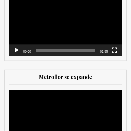
de
vídeo
00:00
01:55
Metroflor se expande
Reproductor
de
vídeo