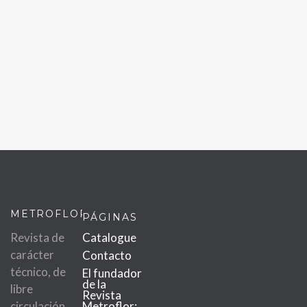
METROFLOR
PÁGINAS
Revista de
Catalogue
carácter
Contacto
técnico, de
El fundador
de la
libre
Revista
circulación
Metroflor: