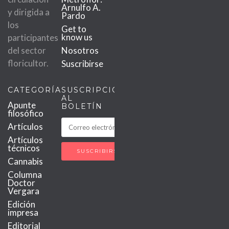
Arnulfo A.
y dirigida a
Pardo
los
Get to
know us
participantes
del sector
Nosotros
floricultor.
Suscribirse
CATEGORÍAS
SUSCRIPCIÓN
AL
Apunte
BOLETÍN
filosófico
Artículos
Artículos
técnicos
Cannabis
Columna
Doctor
Vergara
Edición
impresa
Editorial