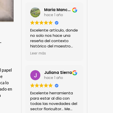
Maria Mancera
hace 1 año
Excelente artículo, donde
no solo nos hace una
-
reseña del contexto
histórico del maestro
jardinero japonés si no
Leer más
de sus aportes a las
propuestas paisajistas
en la ciudad!
l papel
Felicitaciones!!
Juliana Sierra
 e
hace 1 año
ca lo
gado en
Excelente herramienta
a
para estar al día con
todas las novedades del
sector floricultor... Me