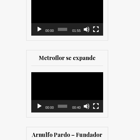
como para
de
comercializadores. Muy
vídeo
recomendada para los
que trabajan en el sector
00:00
01:55
Metroflor se expande
Reproductor
de
vídeo
00:00
00:40
Arnulfo Pardo – Fundador