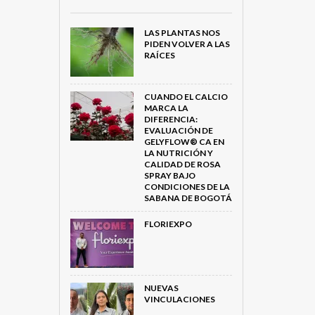
LAS PLANTAS NOS
PIDEN VOLVER A LAS
RAÍCES
CUANDO EL CALCIO
MARCA LA
DIFERENCIA:
EVALUACIÓN DE
GELYFLOW® CA EN
LA NUTRICIÓN Y
CALIDAD DE ROSA
SPRAY BAJO
CONDICIONES DE LA
SABANA DE BOGOTÁ
FLORIEXPO
NUEVAS
VINCULACIONES