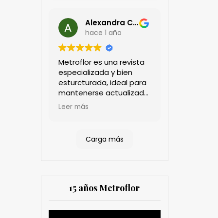
Alexandra Castillo
hace 1 año
Metroflor es una revista
especializada y bien
esturcturada, ideal para
mantenerse actualizado
en el sector floricultor.
Leer más
Aprecio los artículos
técnicos que aportan
información práctica y
Carga más
estratégica, las
entrevistas a líderes del
sector así como los
cubrimientos de los
eventos sociales de las
15 años Metroflor
compañías. Es una
herramienta valiosa
tanto para productores
Reproductor