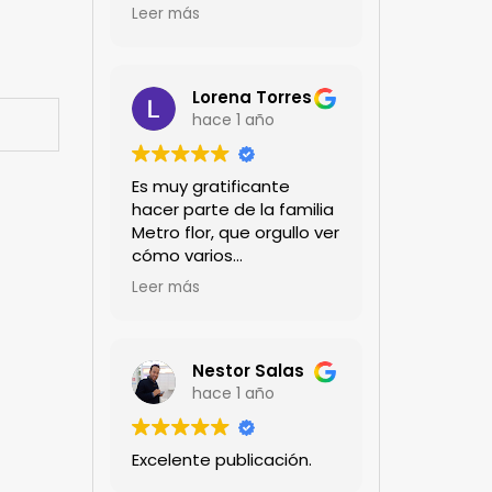
encanta!!!
Leer más
Lorena Torres
hace 1 año
Es muy gratificante
hacer parte de la familia
Metro flor, que orgullo ver
cómo varios
profesionales hombres y
Leer más
mujeres aportan a la
ciencia desde sus
experiencias humanas y
técnicas. Gracias por
Nestor Salas
mantenernos al día.mil
hace 1 año
GRACIAS
Excelente publicación.