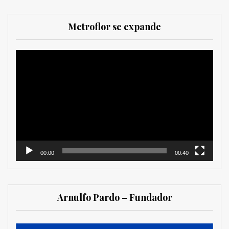
Metroflor se expande
Reproductor
de
vídeo
00:00
00:40
Arnulfo Pardo – Fundador