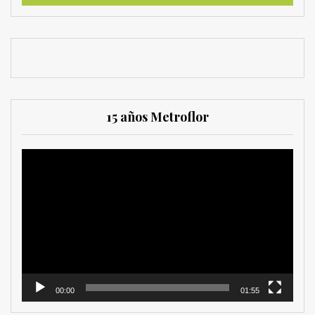
15 años Metroflor
Reproductor
de
vídeo
00:00
01:55