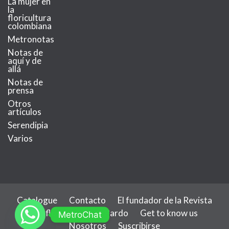
La mujer en
la
floricultura
colombiana
Metronotas
Notas de
aquí y de
allá
Notas de
prensa
Otros
artículos
Serendipia
Varios
Catalogue
Contacto
El fundador de la Revista
Metroflor: Arnulfo A. Pardo
Get to know us
MetroChat
Nosotros
Suscribirse