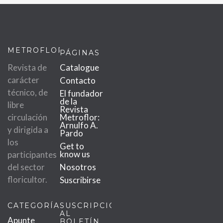
METROFLOR
PÁGINAS
Revista de
Catalogue
carácter
Contacto
técnico, de
El fundador
de la
libre
Revista
circulación
Metroflor:
Arnulfo A.
y dirigida a
Pardo
los
Get to
know us
participantes
del sector
Nosotros
floricultor.
Suscribirse
CATEGORÍAS
SUSCRIPCIÓN
AL
Apunte
BOLETÍN