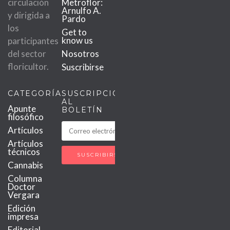
circulación
Metroflor:
Arnulfo A.
y dirigida a
Pardo
los
Get to
know us
participantes
del sector
Nosotros
floricultor.
Suscribirse
CATEGORÍAS
SUSCRIPCIÓN
AL
Apunte
BOLETÍN
filosófico
Artículos
Artículos
técnicos
Cannabis
Columna
Doctor
Vergara
Edición
impresa
Editorial