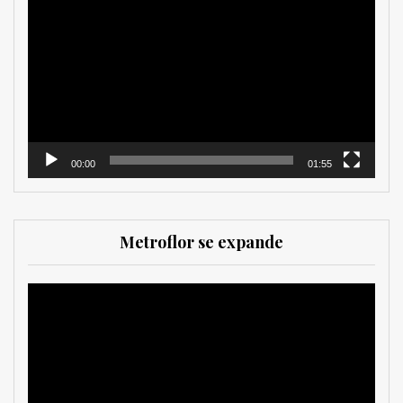
de
vídeo
00:00
01:55
Metroflor se expande
Reproductor
de
vídeo