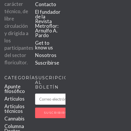
carácter
Contacto
técnico, de
El fundador
de la
libre
Revista
circulación
Metroflor:
Arnulfo A.
y dirigida a
Pardo
los
Get to
know us
participantes
del sector
Nosotros
floricultor.
Suscribirse
CATEGORÍAS
SUSCRIPCIÓN
AL
Apunte
BOLETÍN
filosófico
Artículos
Artículos
técnicos
Cannabis
Columna
Doctor