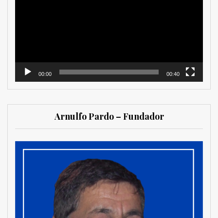
vídeo
00:00
00:40
Arnulfo Pardo – Fundador