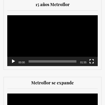
15 años Metroflor
Reproductor
de
vídeo
00:00
01:55
Metroflor se expande
Reproductor
de