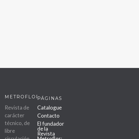
METROFLOR
PÁGINAS
Revista de
Catalogue
carácter
Contacto
técnico, de
El fundador
de la
libre
Revista
circulación
Metroflor: