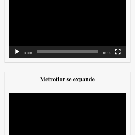
de
vídeo
00:00
01:55
Metroflor se expande
Reproductor
de
vídeo