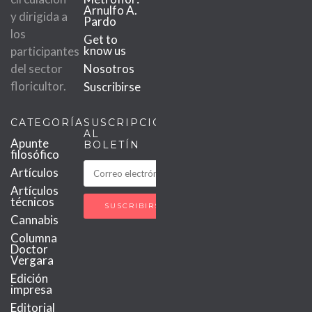
Arnulfo A.
y dirigida a
Pardo
los
Get to
know us
participantes
del sector
Nosotros
floricultor.
Suscribirse
CATEGORÍAS
SUSCRIPCIÓN
AL
Apunte
BOLETÍN
filosófico
Artículos
Artículos
técnicos
Cannabis
Columna
Doctor
Vergara
Edición
impresa
Editorial