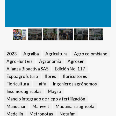
2023
Agralba
Agricultura
Agro colombiano
AgroHunters
Agronomía
Agroser
Alianza Bioactiva SAS
Edición No. 117
Expoagrofuturo
flores
floricultores
Floricultura
Haifa
Ingenieros agrónomos
Insumos agrícolas
Magro
Manejo integrado de riego y fertilización
Manuchar
Manvert
Maquinaria agrícola
Medellín
Metronotas
Netafim