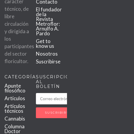
carácter
Contacto
técnico, de
El fundador
de la
libre
Revista
circulación
Metroflor:
Arnulfo A.
y dirigida a
Pardo
los
Get to
know us
participantes
del sector
Nosotros
floricultor.
Suscribirse
CATEGORÍAS
SUSCRIPCIÓN
AL
Apunte
BOLETÍN
filosófico
Artículos
Artículos
técnicos
Cannabis
Columna
Doctor