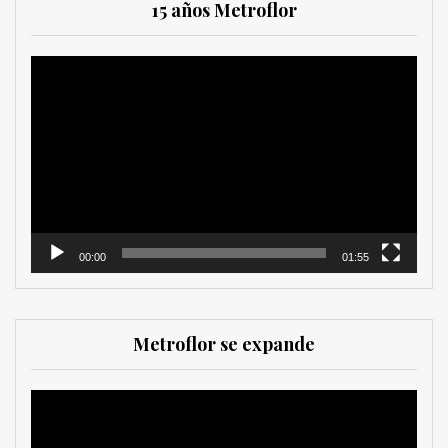
15 años Metroflor
Reproductor
de
vídeo
00:00
01:55
Metroflor se expande
Reproductor
de