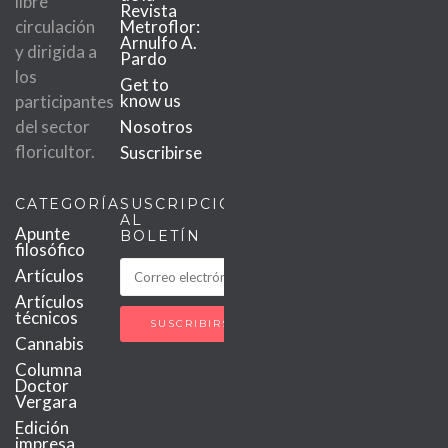
libre
Revista
circulación
Metroflor:
Arnulfo A.
y dirigida a
Pardo
los
Get to
know us
participantes
del sector
Nosotros
floricultor.
Suscribirse
CATEGORÍAS
SUSCRIPCIÓN
AL
Apunte
BOLETÍN
filosófico
Artículos
Artículos
técnicos
Cannabis
Columna
Doctor
Vergara
Edición
impresa