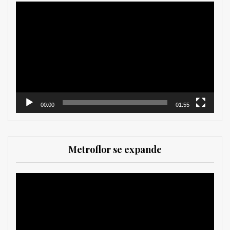
Reproductor
de
vídeo
00:00
01:55
Metroflor se expande
Reproductor
de
vídeo