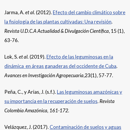
Jarma, A.
et al
. (2012).
Efecto del cambio climático sobre
la fisiología de las plantas cultivadas: Una revisión
.
Revista U.D.C.A Actualidad & Divulgación Científica
, 15 (1),
63-76.
Lok, S.
et al
.
(2019).
Efecto de las leguminosas en la
dinámica en áreas ganaderas del occidente de Cuba
.
Avances en Investigación Agropecuaria
,23(1), 57-77.
Peña, C., y Arias, J. (s.f.).
Las leguminosas amazónicas y
su importancia en la recuperación de suelos
.
Revista
Colombia Amazónica, 161-172.
Velázquez, J. (2017).
Contaminación de suelos y aguas