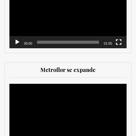
vídeo
00:00
01:55
Metroflor se expande
Reproductor
de
vídeo