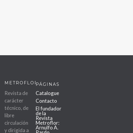
METROFLOR
PÁGINAS
Revista de
Catalogue
carácter
Contacto
técnico, de
El fundador
de la
libre
Revista
circulación
Metroflor:
Arnulfo A.
y dirigida a
Pardo