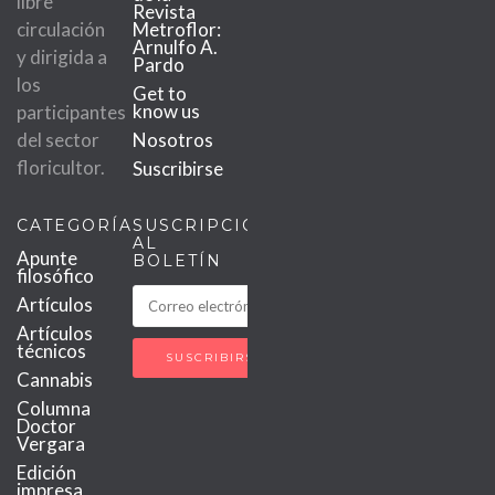
libre
Revista
circulación
Metroflor:
Arnulfo A.
y dirigida a
Pardo
los
Get to
know us
participantes
del sector
Nosotros
floricultor.
Suscribirse
CATEGORÍAS
SUSCRIPCIÓN
AL
Apunte
BOLETÍN
filosófico
Artículos
Artículos
técnicos
Cannabis
Columna
Doctor
Vergara
Edición
impresa