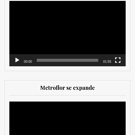
Reproductor
de
vídeo
00:00
01:55
Metroflor se expande
Reproductor
de
vídeo