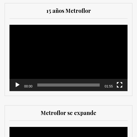
15 años Metroflor
Reproductor
de
vídeo
00:00
01:55
Metroflor se expande
Reproductor