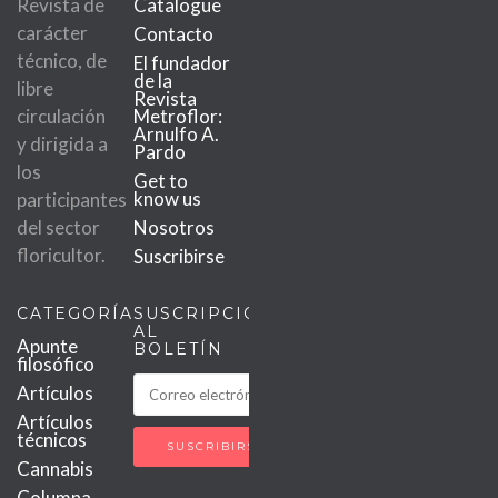
Revista de
Catalogue
carácter
Contacto
técnico, de
El fundador
de la
libre
Revista
circulación
Metroflor:
Arnulfo A.
y dirigida a
Pardo
los
Get to
know us
participantes
del sector
Nosotros
floricultor.
Suscribirse
CATEGORÍAS
SUSCRIPCIÓN
AL
Apunte
BOLETÍN
filosófico
Artículos
Artículos
técnicos
Cannabis
Columna