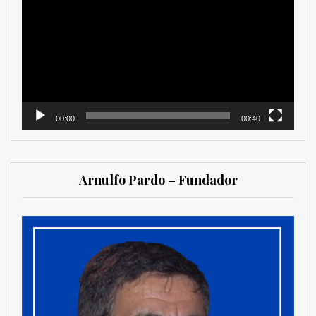
de
vídeo
00:00
00:40
Arnulfo Pardo – Fundador