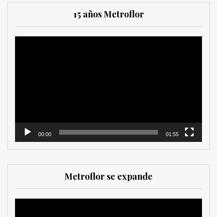
15 años Metroflor
Reproductor
de
vídeo
00:00
01:55
Metroflor se expande
MetroChat
Reproductor
de