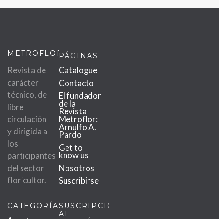
METROFLOR
PÁGINAS
Revista de
Catalogue
carácter
Contacto
técnico, de
El fundador
de la
libre
Revista
circulación
Metroflor:
Arnulfo A.
y dirigida a
Pardo
los
Get to
know us
participantes
del sector
Nosotros
floricultor.
Suscribirse
CATEGORÍAS
SUSCRIPCIÓN
AL