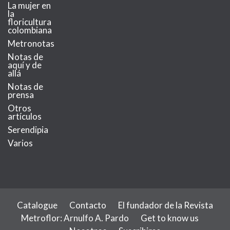
La mujer en
la
floricultura
colombiana
Metronotas
Notas de
aquí y de
allá
Notas de
prensa
Otros
artículos
Serendipia
Varios
Catalogue
Contacto
El fundador de la Revista
Metroflor: Arnulfo A. Pardo
Get to know us