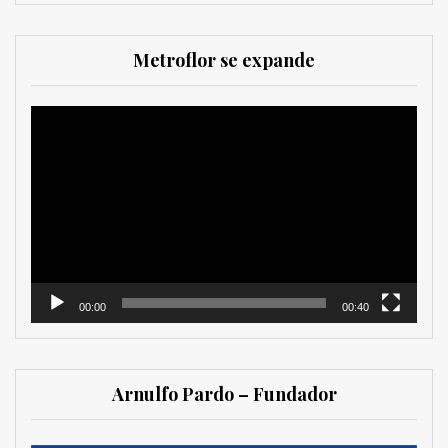
Metroflor se expande
Reproductor
de
vídeo
00:00
00:40
Arnulfo Pardo – Fundador