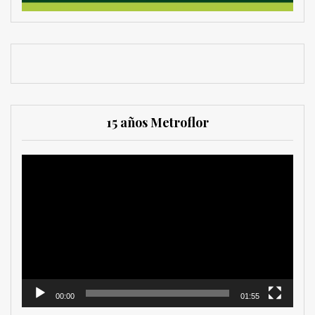
15 años Metroflor
Reproductor
de
vídeo
00:00
01:55