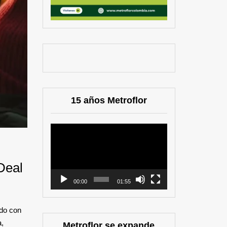
15 años Metroflor
Reproductor
de
vídeo
Deal
00:00
01:55
ido con
a,
Metroflor se expande