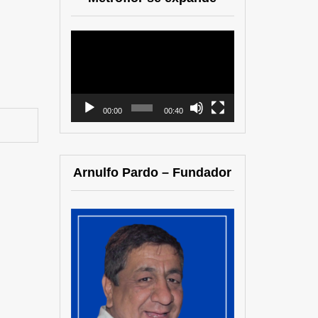
Reproductor
de
vídeo
00:00
00:40
Arnulfo Pardo – Fundador