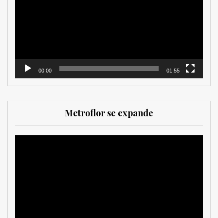
vídeo
00:00
01:55
Metroflor se expande
Reproductor
de
vídeo