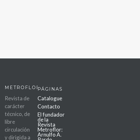
METROFLOR
PÁGINAS
Revista de
Catalogue
carácter
Contacto
técnico, de
El fundador
de la
libre
Revista
circulación
Metroflor:
Arnulfo A.
y dirigida a
Pardo