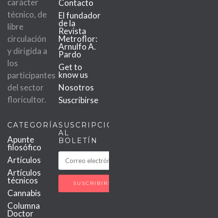
carácter
Contacto
técnico, de
El fundador
de la
libre
Revista
circulación
Metroflor:
Arnulfo A.
y dirigida a
Pardo
los
Get to
know us
participantes
del sector
Nosotros
floricultor.
Suscribirse
CATEGORÍAS
SUSCRIPCIÓN
AL
Apunte
BOLETÍN
filosófico
Artículos
Artículos
técnicos
Cannabis
Columna
Doctor