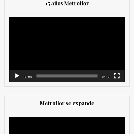
15 años Metroflor
Reproductor
de
vídeo
00:00
01:55
Metroflor se expande
Reproductor
de