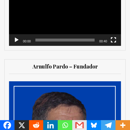
vídeo
00:00
00:40
Arnulfo Pardo – Fundador
MetroChat