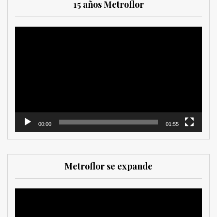
15 años Metroflor
Reproductor
de
vídeo
00:00
01:55
Metroflor se expande
Reproductor
de