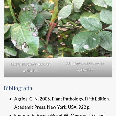
0d Imágenes de focos sin
8dd2a imagen de foco con
aplicación.
aplicación.
Bibliografía
Agrios, G. N. 2005. Plant Pathology. Fifth Edition.
Academic Press. New York, USA. 922 p.
Fanteux, F., Remus-Borel, W., Menzies, J. G. and