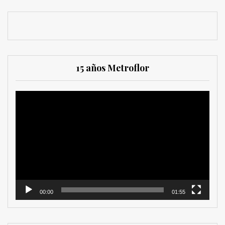
15 años Metroflor
Reproductor
de
vídeo
00:00
01:55