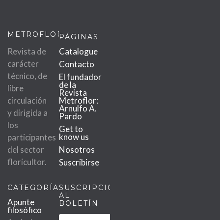
METROFLOR
PÁGINAS
Revista de
Catalogue
carácter
Contacto
técnico, de
El fundador
de la
libre
Revista
circulación
Metroflor:
Arnulfo A.
y dirigida a
Pardo
los
Get to
know us
participantes
del sector
Nosotros
floricultor.
Suscribirse
CATEGORÍAS
SUSCRIPCIÓN
AL
Apunte
BOLETÍN
filosófico