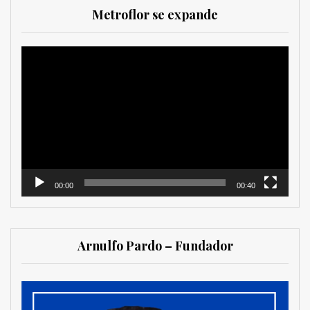
Metroflor se expande
Reproductor
de
vídeo
00:00
00:40
Arnulfo Pardo – Fundador