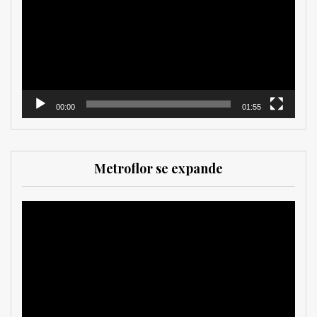
vídeo
00:00
01:55
Metroflor se expande
Reproductor
de
vídeo