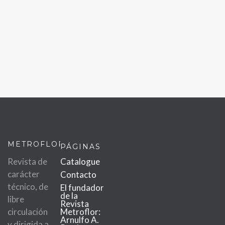
METROFLOR
PÁGINAS
Revista de
Catalogue
carácter
Contacto
técnico, de
El fundador
de la
libre
Revista
circulación
Metroflor:
Arnulfo A.
y dirigida a