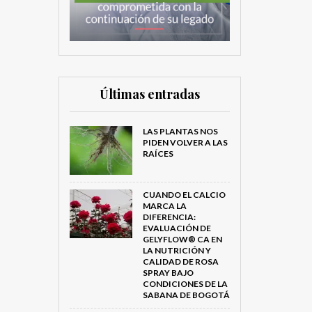
Últimas entradas
LAS PLANTAS NOS
PIDEN VOLVER A LAS
RAÍCES
CUANDO EL CALCIO
MARCA LA
DIFERENCIA:
EVALUACIÓN DE
GELYFLOW® CA EN
LA NUTRICIÓN Y
CALIDAD DE ROSA
SPRAY BAJO
CONDICIONES DE LA
SABANA DE BOGOTÁ