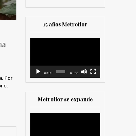
15 años Metroflor
na
Reproductor
de
vídeo
00:00
01:55
a. Por
ono.
Metroflor se expande
Reproductor
de
vídeo