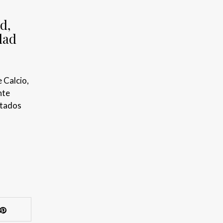
d,
dad
 Calcio,
nte
ltados