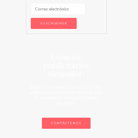
Espacios
publicitarios
Metroflor:
Paute con nosotros en la revista
impresa o en nuestro portal web:
De a conocer sus productos y
servicios
CONTÁCTENOS