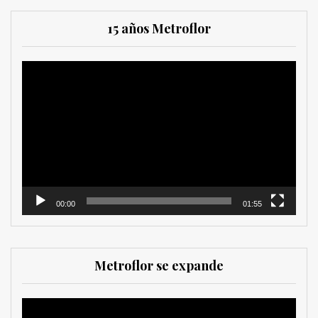
15 años Metroflor
Reproductor
de
vídeo
00:00
01:55
Metroflor se expande
Reproductor