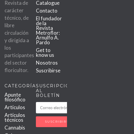
Revista de
Catalogue
carácter
Contacto
técnico, de
El fundador
de la
libre
Revista
circulación
Metroflor:
Arnulfo A.
y dirigida a
Pardo
los
Get to
know us
participantes
del sector
Nosotros
floricultor.
Suscribirse
CATEGORÍAS
SUSCRIPCIÓN
AL
Apunte
BOLETÍN
filosófico
Artículos
Artículos
técnicos
Cannabis