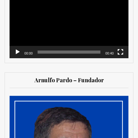
de
vídeo
00:00
00:40
Arnulfo Pardo – Fundador