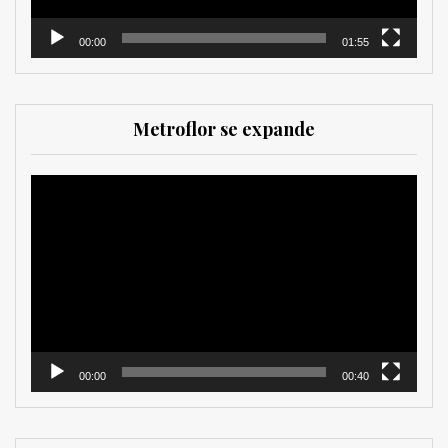
00:00
01:55
Metroflor se expande
Reproductor
de
vídeo
00:00
00:40