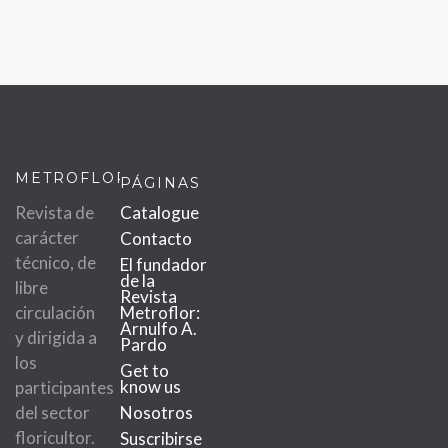
METROFLOR
PÁGINAS
Revista de
Catalogue
carácter
Contacto
técnico, de
El fundador
de la
libre
Revista
circulación
Metroflor:
Arnulfo A.
y dirigida a
Pardo
los
Get to
know us
participantes
del sector
Nosotros
floricultor.
Suscribirse