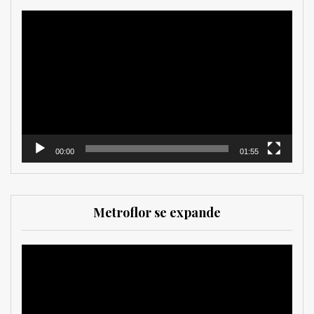
Reproductor
de
vídeo
00:00
01:55
Metroflor se expande
Reproductor
de
vídeo