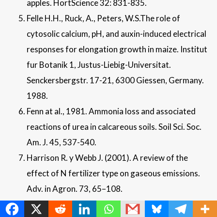
apples. HortScience 32: 831-835.
Felle H.H., Ruck, A., Peters, W.S.The role of
cytosolic calcium, pH, and auxin-induced electrical
responses for elongation growth in maize. Institut
fur Botanik 1, Justus-Liebig-Universitat.
Senckersbergstr. 17-21, 6300 Giessen, Germany.
1988.
Fenn at al., 1981. Ammonia loss and associated
reactions of urea in calcareous soils. Soil Sci. Soc.
Am. J. 45, 537-540.
Harrison R. y Webb J. (2001). A review of the
effect of N fertilizer type on gaseous emissions.
Adv. in Agron. 73, 65–108.
MetroChat
Marschner H. 1995. Mineral nutrition of higher