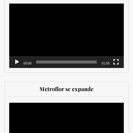
Reproductor
de
vídeo
00:00
01:55
Metroflor se expande
Reproductor
de
vídeo