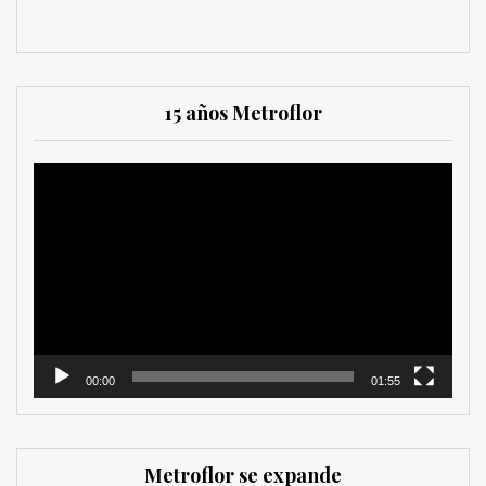
15 años Metroflor
Reproductor
de
vídeo
00:00
01:55
Metroflor se expande