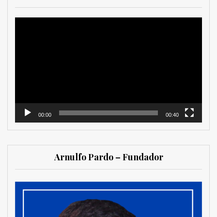
Reproductor
de
vídeo
00:00
00:40
Arnulfo Pardo – Fundador