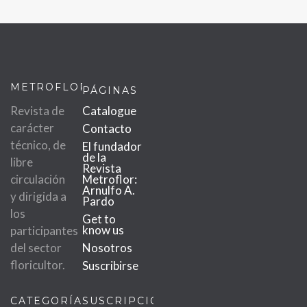
METROFLOR
PÁGINAS
Revista de
Catalogue
carácter
Contacto
técnico, de
El fundador
de la
libre
Revista
circulación
Metroflor:
Arnulfo A.
y dirigida a
Pardo
los
Get to
know us
participantes
del sector
Nosotros
floricultor.
Suscribirse
CATEGORÍAS
SUSCRIPCIÓN