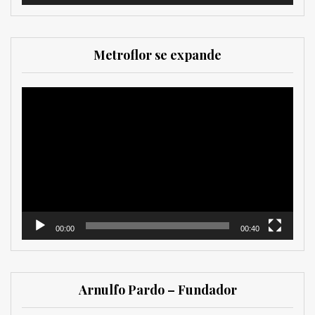
Metroflor se expande
Reproductor
de
vídeo
00:00
00:40
Arnulfo Pardo – Fundador