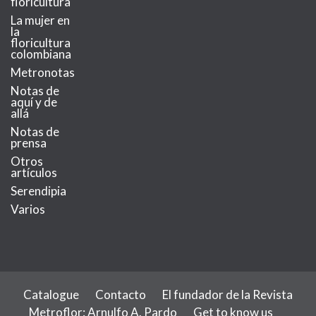
floricultura
La mujer en
la
floricultura
colombiana
Metronotas
Notas de
aquí y de
allá
Notas de
prensa
Otros
artículos
Serendipia
Varios
Catalogue
Contacto
El fundador de la Revista
Metroflor: Arnulfo A. Pardo
Get to know us
MetroChat