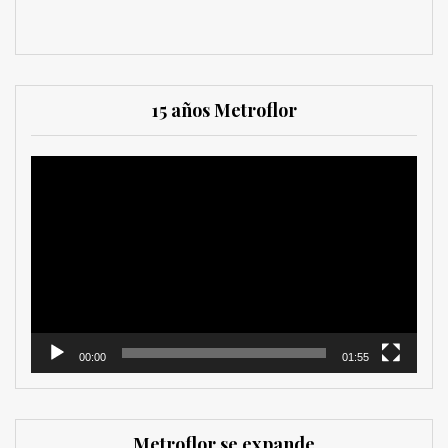
15 años Metroflor
Reproductor
de
vídeo
00:00
01:55
Metroflor se expande