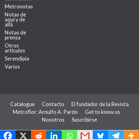
Metronotas
Notas de
aquí y de
allá
Notas de
prensa
Otros
artículos
Serendipia
Varios
Catalogue
Contacto
El fundador de la Revista
Metroflor: Arnulfo A. Pardo
Get to know us
Nosotros
Suscribirse
MetroChat