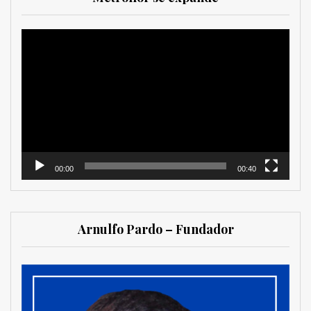
Reproductor
de
vídeo
00:00
00:40
Arnulfo Pardo – Fundador