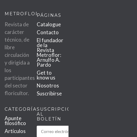
METROFLOR
PÁGINAS
Revista de
Catalogue
carácter
Contacto
técnico, de
El fundador
de la
libre
Revista
circulación
Metroflor:
Arnulfo A.
y dirigida a
Pardo
los
Get to
know us
participantes
del sector
Nosotros
floricultor.
Suscribirse
CATEGORÍAS
SUSCRIPCIÓN
AL
Apunte
BOLETÍN
filosófico
Artículos