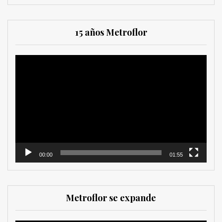
15 años Metroflor
Reproductor
de
vídeo
00:00
01:55
Metroflor se expande