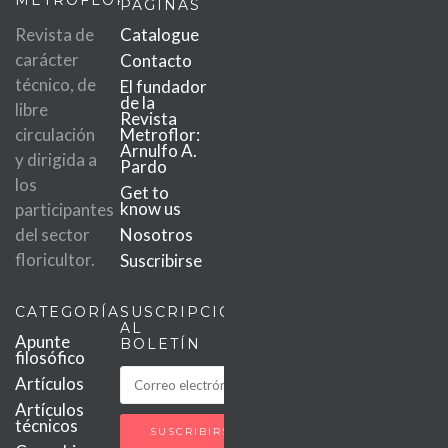
PÁGINAS
Revista de
Catalogue
carácter
Contacto
técnico, de
El fundador
de la
libre
Revista
circulación
Metroflor:
Arnulfo A.
y dirigida a
Pardo
los
Get to
know us
participantes
del sector
Nosotros
floricultor.
Suscribirse
CATEGORÍAS
SUSCRIPCIÓN
AL
Apunte
BOLETÍN
filosófico
Artículos
Artículos
técnicos