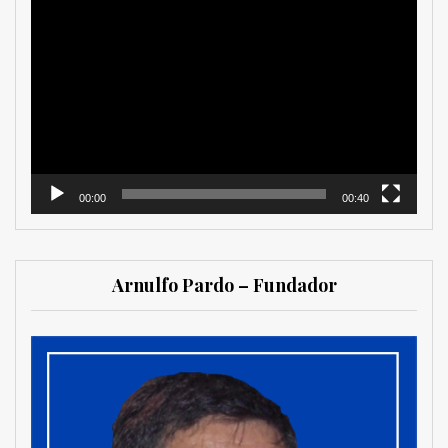
Reproductor
de
vídeo
00:00
00:40
Arnulfo Pardo – Fundador