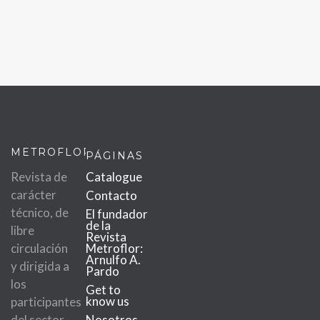
METROFLOR
PÁGINAS
Revista de
Catalogue
carácter
Contacto
técnico, de
El fundador
de la
libre
Revista
circulación
Metroflor:
Arnulfo A.
y dirigida a
Pardo
los
Get to
know us
participantes
del sector
Nosotros