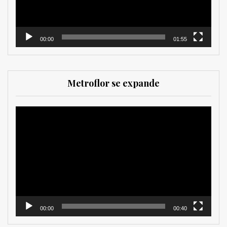
00:00
01:55
Metroflor se expande
Reproductor
de
vídeo
00:00
00:40