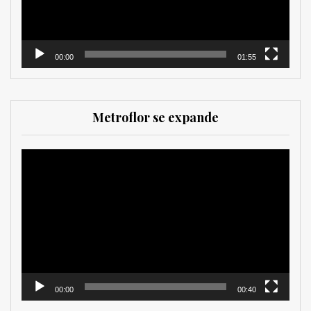
00:00
01:55
Metroflor se expande
Reproductor
de
vídeo
00:00
00:40