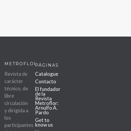
METROFLOR
PÁGINAS
Revista de
Catalogue
carácter
Contacto
técnico, de
El fundador
de la
libre
Revista
circulación
Metroflor:
Arnulfo A.
y dirigida a
Pardo
los
Get to
know us
participantes