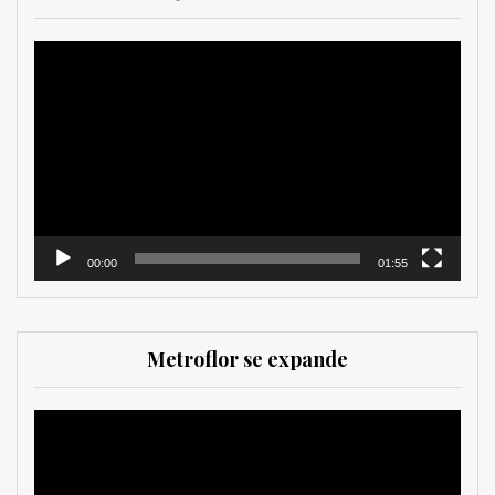
Reproductor
de
vídeo
00:00
01:55
Metroflor se expande
Reproductor
de
vídeo