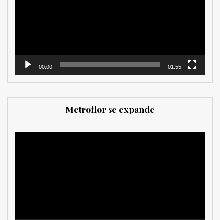
00:00
01:55
Metroflor se expande
Reproductor
de
vídeo