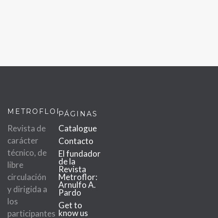
METROFLOR
PÁGINAS
Revista de
Catalogue
carácter
Contacto
técnico, de
El fundador
de la
libre
Revista
circulación
Metroflor:
Arnulfo A.
y dirigida a
Pardo
los
Get to
know us
participantes