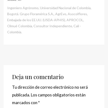
Ingeniero Agrónomo, Universidad Nacional de Colombia,
Bogotá. Grupo Floramérica S.A., AgrEvo, Asocolflores,
Embajada de los EE.UU. (USDA-APHIS), APROCOL,
Olmué Colombia, Consultor Independiente, Cali -
Colombia.
Deja un comentario
Tu dirección de correo electrónico no será
publicada.
Los campos obligatorios están
marcados con
*