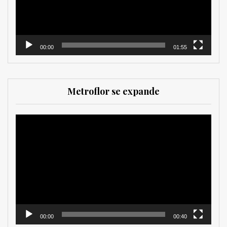
00:00
01:55
Metroflor se expande
Reproductor
de
vídeo
00:00
00:40